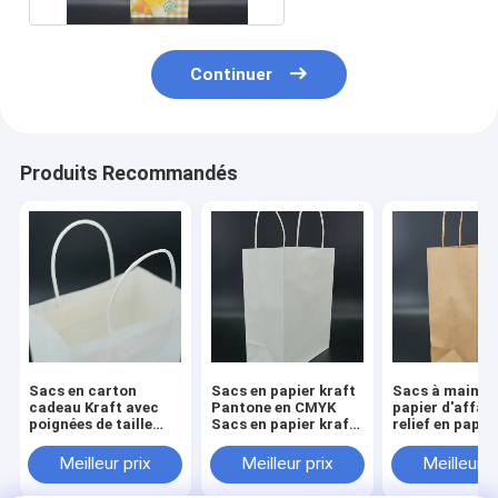
Continuer
Produits Recommandés
Sacs en carton
Sacs en papier kraft
Sacs à main e
cadeau Kraft avec
Pantone en CMYK
papier d'affair
poignées de taille
Sacs en papier kraft
relief en papie
moyenne
écologiques sur
Sacs d'épiceri
mesure
biodégradable
Meilleur prix
Meilleur prix
Meilleur p