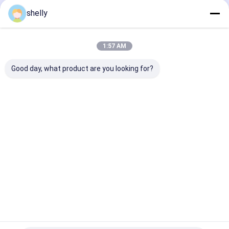
shelly
Aperçu
Au sujet de
Contactez-
Desktop
nous
nous
Site
Plan du site
Privacy Policy
1:57 AM
Qualité
Sacs en papier écologique
Usine De Chine.Copyright ©
2025 Guangzhou Yuxing Printing & Packaging Co., Ltd.. All Rights
Good day, what product are you looking for?
Reserved.
Maison
Produits
Au sujet de nous