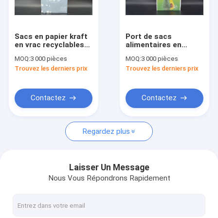
Visite d'usine
Contrôle de qualité
Sacs en papier kraft
Port de sacs
en vrac recyclables
alimentaires en
Contactez-nous
résistant à la
papier kraft
MOQ:
3 000 pièces
MOQ:
3 000 pièces
déchirure
emballage compact
Trouvez les derniers prix
Trouvez les derniers prix
et léger
Nouvelles
Contactez
Contactez
Sacs en papier écologique
Regardez plus
Sacs en papier de Papier d'emballage
sacs en papier imprimés faits sur commande
Laisser Un Message
Nous Vous Répondrons Rapidement
Sacs en papier personnalisés
Sacs en papier de poignée