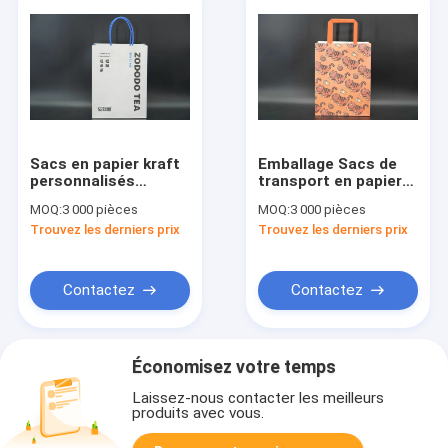
Sacs en papier kraft
Emballage Sacs de
personnalisés
transport en papier
polyvalents,
kraft Impression sur
MOQ:
3 000 pièces
MOQ:
3 000 pièces
recyclables et légers
mesure Sacs en
Trouvez les derniers prix
Trouvez les derniers prix
papier pour
restaurants
Contactez
Contactez
Économisez votre temps
Laissez-nous contacter les meilleurs
produits avec vous.