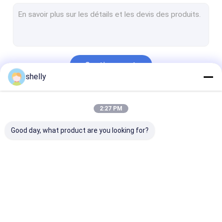
Sacs d'emballage de boulangerie
sacs en papier de fond plat
Emballage de luxe de Noël
Continuer
douille de tasse de café
shelly
Nos Catégories
2:27 PM
Good day, what product are you looking for?
Sacs en papier
Sacs en papier de
sacs en papier
écologique
Papier d'emballage
imprimés faits
commande