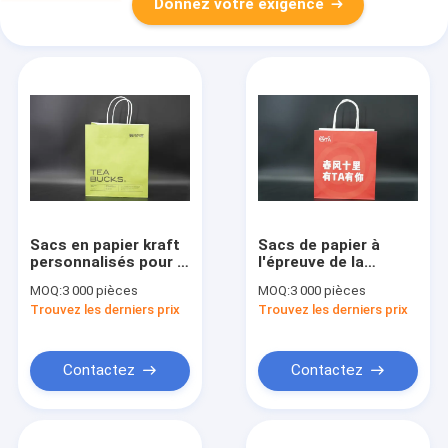
Donnez votre exigence
Sacs en papier kraft
Sacs de papier à
personnalisés pour la
l'épreuve de la
vente au détail Sacs
graisse Kraft Sacs
MOQ:
3 000 pièces
MOQ:
3 000 pièces
en papier double
de papier
Trouvez les derniers prix
Trouvez les derniers prix
tasse recyclables
écologiques FSC
Contactez
Contactez