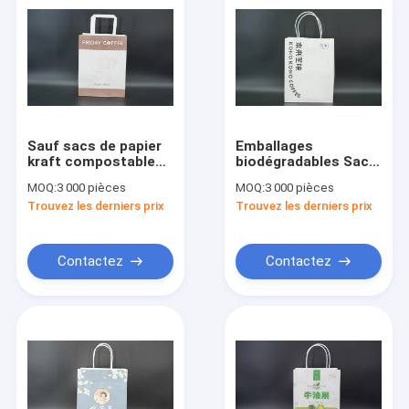
Sauf sacs de papier
Emballages
kraft compostable
biodégradables Sacs
légers avec poignée
Kraft recyclés Sacs
MOQ:
3 000 pièces
MOQ:
3 000 pièces
de corde plate
en papier imprimé sur
Trouvez les derniers prix
Trouvez les derniers prix
mesure avec
poignées
Contactez
Contactez
Maison
Produits
Au sujet de nous