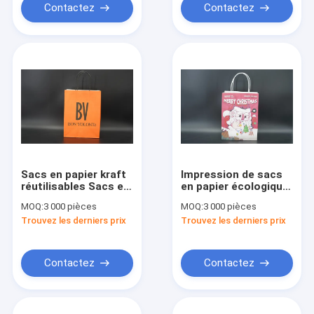
Contactez
Contactez
Sacs en papier kraft
Impression de sacs
réutilisables Sacs en
en papier écologique
papier kraft à
pour la fête de Noël
MOQ:
3 000 pièces
MOQ:
3 000 pièces
poignée noire
Trouvez les derniers prix
Trouvez les derniers prix
tournée durable
Contactez
Contactez