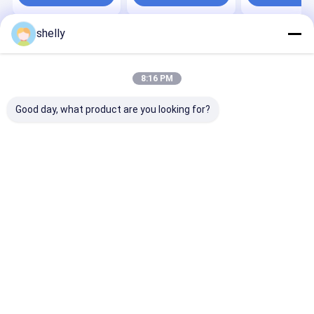
shelly
Aperçu
Au sujet de
Contactez-
Desktop
nous
nous
Site
Plan du site
Privacy Policy
8:16 PM
Qualité
Sacs en papier écologique
Usine De Chine.Copyright ©
2025 Guangzhou Yuxing Printing & Packaging Co., Ltd.. All Rights
Good day, what product are you looking for?
Reserved.
Maison
Produits
Au sujet de nous