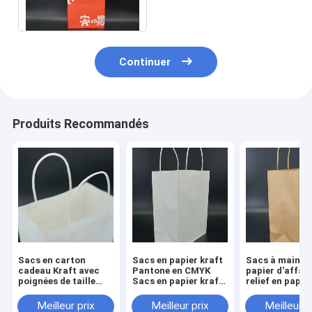
robustes
Continuer
Produits Recommandés
Sacs en carton
Sacs en papier kraft
Sacs à main e
cadeau Kraft avec
Pantone en CMYK
papier d'affair
poignées de taille
Sacs en papier kraft
relief en papie
moyenne
écologiques sur
Sacs d'épiceri
mesure
biodégradable
Meilleur prix
Meilleur prix
Meilleur p