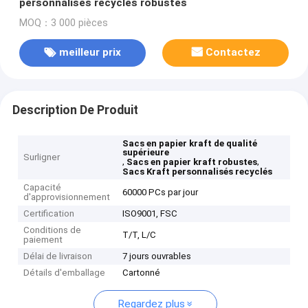
personnalisés recyclés robustes
MOQ：3 000 pièces
meilleur prix
Contactez
Description De Produit
Sacs en papier kraft de qualité
supérieure
Surligner
,
,
Sacs en papier kraft robustes
Sacs Kraft personnalisés recyclés
Capacité
60000 PCs par jour
d'approvisionnement
Certification
ISO9001, FSC
Conditions de
T/T, L/C
paiement
Délai de livraison
7 jours ouvrables
Détails d'emballage
Cartonné
Regardez plus