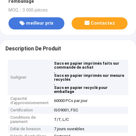
l'emballage
MOQ：3 000 pièces
meilleur prix
Contactez
Description De Produit
Sacs en papier imprimés faits sur
commande de achat
,
Sacs en papier imprimés sur mesure
Surligner
recyclés
,
Sacs en papier recyclé pour
emballage
Capacité
60000 PCs par jour
d'approvisionnement
Certification
ISO9001, FSC
Conditions de
T/T, L/C
paiement
Délai de livraison
7 jours ouvrables