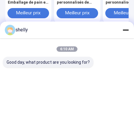
Emballage de pain et
personnalisés de
personnalisés
poulet sac à
qualité supérieure
logo personnel
emporter Emballage
Meilleur prix
Meilleur prix
Meilleur p
alimentaire
shelly
Aperçu
Au sujet de
Contactez-
Desktop
nous
nous
Site
Plan du site
Privacy Policy
6:10 AM
Qualité
Sacs en papier écologique
Usine De Chine.Copyright ©
2025 Guangzhou Yuxing Printing & Packaging Co., Ltd.. All Rights
Good day, what product are you looking for?
Reserved.
Maison
Produits
Au sujet de nous