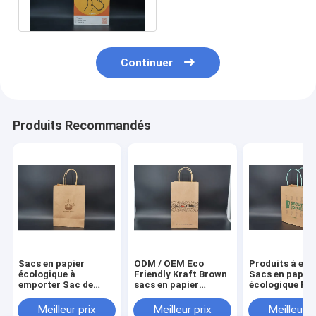
l'environnement
Continuer
Produits Recommandés
Sacs en papier
ODM / OEM Eco
Produits à em
écologique à
Friendly Kraft Brown
Sacs en papier
emporter Sac de
sacs en papier
écologique Pât
magasinage en
d'impression carré
bois Kraft Flex
papier kraft brun sur
fond
Impression
Meilleur prix
Meilleur prix
Meilleur p