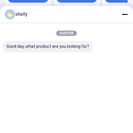
mesure
shelly
Aperçu
Au sujet de
Contactez-
Desktop
nous
nous
Site
Plan du site
Privacy Policy
8:48 PM
Qualité
Sacs en papier écologique
Usine De Chine.Copyright ©
2025 Guangzhou Yuxing Printing & Packaging Co., Ltd.. All Rights
Good day, what product are you looking for?
Reserved.
Maison
Produits
Au sujet de nous