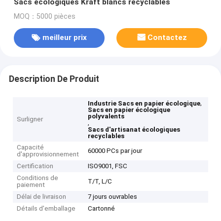
Sacs écologiques Kraft blancs recyclables
MOQ：5000 pièces
meilleur prix
Contactez
Description De Produit
,
Industrie Sacs en papier écologique
Sacs en papier écologique
polyvalents
Surligner
,
Sacs d'artisanat écologiques
recyclables
Capacité
60000 PCs par jour
d'approvisionnement
Certification
ISO9001, FSC
Conditions de
T/T, L/C
paiement
Délai de livraison
7 jours ouvrables
Détails d'emballage
Cartonné