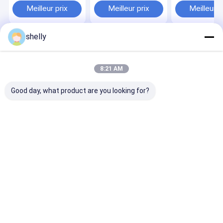
papier kraft brun sur
fond
Impression
Meilleur prix
Meilleur prix
Meilleur p
mesure
shelly
Aperçu
Au sujet de
Contactez-
Desktop
nous
nous
Site
Plan du site
Privacy Policy
8:21 AM
Qualité
Sacs en papier écologique
Usine De Chine.Copyright ©
2025 Guangzhou Yuxing Printing & Packaging Co., Ltd.. All Rights
Good day, what product are you looking for?
Reserved.
Maison
Produits
Au sujet de nous