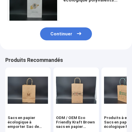
Sacs écologiques Kraft
blancs recyclables
Continuer
Produits Recommandés
Sacs en papier
ODM / OEM Eco
Produits à em
écologique à
Friendly Kraft Brown
Sacs en papier
emporter Sac de
sacs en papier
écologique Pât
magasinage en
d'impression carré
bois Kraft Flex