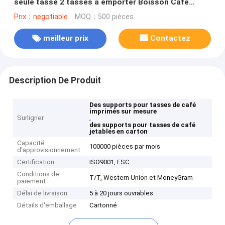
seule tasse 2 tasses à emporter Boisson Café
Porteurs de tasses en papier
Prix：negotiable
MOQ：500 pièces
meilleur prix
Contactez
Description De Produit
Des supports pour tasses de café
imprimés sur mesure
Surligner
,
des supports pour tasses de café
jetables en carton
Capacité
100000 pièces par mois
d'approvisionnement
Certification
ISO9001, FSC
Conditions de
T/T, Western Union et MoneyGram
paiement
Délai de livraison
5 à 20 jours ouvrables
Détails d'emballage
Cartonné