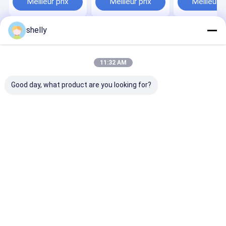
Meilleur prix
Meilleur prix
Meilleur p
anniversaire
papier kraft c
Sacs cadeaux 
papier doux av
shelly
poignée
Aperçu
Au sujet de
Contactez-
Desktop
nous
nous
Site
Plan du site
Privacy Policy
11:32 AM
Qualité
Sacs en papier écologique
Usine De Chine.Copyright ©
2025 Guangzhou Yuxing Printing & Packaging Co., Ltd.. All Rights
Good day, what product are you looking for?
Reserved.
Maison
Produits
Au sujet de nous