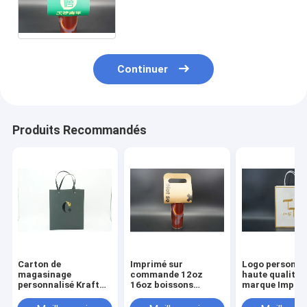
tasse 2 tasses à emporter
Boisson Café Porteurs de
tasses en papier
Continuer
Produits Recommandés
Carton de
Imprimé sur
Logo personnal
magasinage
commande 12oz
haute qualité
personnalisé Kraft
16oz boissons
marque Impres
avec sac cadeau
chaudes jetables
de sacs de
logo pour
magasinage e