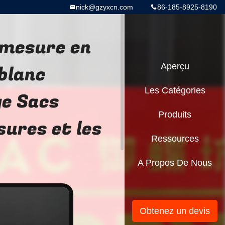
nick@gzyxcn.com
86-185-8925-8190
 mesure en
blanc
Aperçu
Les Catégories
ge Sacs
Produits
sures et les
Ressources
A Propos De Nous
Obtenez un devis