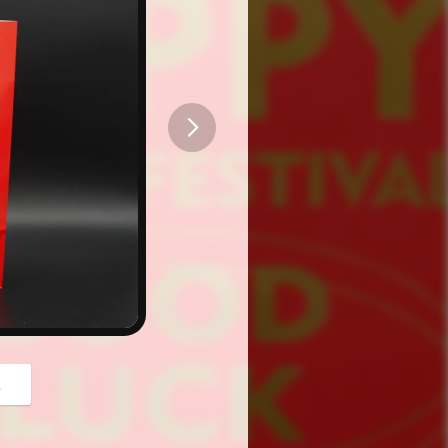
button
z