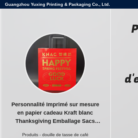
Guangzhou Yuxing Printing & Packaging Co., Ltd.
P
d'
Personnalité Imprimé sur mesure
en papier cadeau Kraft blanc
Thanksgiving Emballage Sacs
d'expédition Pour les chaussures
Produits
-
douille de tasse de café
et les vêtements